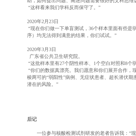
助，如何提出问题、阐述问题需要很好的文科思维
“
这样看来我们学科反而保守了。
”
2020
年
2
月
23
日
“
现在你们做一下单盲测试，
36
个样本里面有些是
序）均无法得到满意的结果，你们试试。
”
2020
年
3
月
3
日
广东省公共卫生研究院。
“
这批样本里有
27
个阴性样本、
1
个空白对照和
8
个
“
你们的数据真漂亮。我们愿意和你们展开合作，
棱两可的
“
弱阳性
”
病例、无症状患者、超长潜伏期
潜在的风险。
”
后记
一位参与核酸检测试剂研发的老者告诉我：
“
现