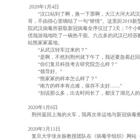
2020
年
1
月
4
日
“
汉口站到了啊，换一下票啊，大江大河大武汉
哥，不由得心里嘀咕了一句
“
矫情
”
。这里距
2019
新
院武汉病毒所获取新冠病毒全序仅过了
2
天；
7
个小
优哉游哉地吃了一碗热干面。六点多的武汉已经苏
站熊家冢墓地。
“
从武汉转车过来的？
”
“
是啊，不然到荆州就下午了，我还要急着赶回
“
你们复旦科技考古研究院怎么样？
”
“
领导好。
”
“
熊家冢的样本怎么样了？
”
“
南方的样本有点难，保存不太好
……”
“
别说那么多，出去时间长了，都没了湖北人的
2020
年
1
月
6
日
荆州返回上海的火车，我再次幸运地与新冠病毒
2020
年
1
月
11
日
复旦大学张永振教授团队在《病毒学组织》网站