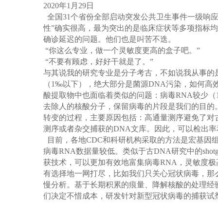
2020
年
1
月
29
日
全国
31
个省份全部启动突发公共卫生事件一级响
性
”
确实很高，最为突出的是临床症状等多项指标均
确诊延迟的问题。他们也是叫苦不迭。
“
你这么专业，做一个灵敏度更高的盒子吧。
”
“
不要有顾虑，好好干就是了。
”
与其说我的研究专业是分子考古，不如说我从事的
（
1‰
以下），绝大部分是菌源
DNA
污染，如何高
酸提取物中也面临着类似的问题：病毒
RNA
较少（
去除人的核酸分子，保留病毒的片段是我们的目的
转变的过程，主要原因包括：高通量测序避免了对
测序或者杂交捕获的
DNA
文库。因此，可以检出率
目前，各地
CDC
和科研机构采取的方法是宏基因
病毒
RNA
数据量较低。类似于古
DNA
研究中的
shot
获技术，可以更加有效地富集病毒
RNA
，灵敏度极
有选择地一网打尽，比如我们只关心冠状病毒，那
慢分析。基于长期积累的痕量、降解核酸的处理经
们决定不惜成本，研发针对新型冠状病毒的捕获试