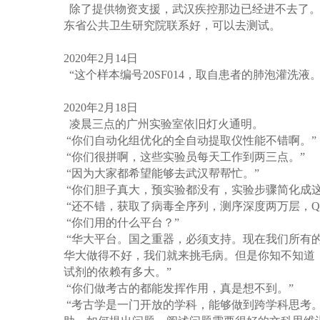
除了提供物资支援，武汉疾控那边已经进不去了。
东省公共卫生研究院联系好，可以去测试。
2020
年
2
月
14
日
“
这个样本编号
20SF014
，取自患者的肺泡灌洗液
2020
年
2
月
18
日
凌晨三点的广州实验室依旧灯火通明。
“
你们自动化组优化的全自动提取仪性能不错啊。
”
“
你们很拼啊，这些实验员每天工作到两三点。
”
“
因为大家都希望能够去武汉帮帮忙。
”
“
你们胆子真大，预实验都没有，实验步骤简化成
“
还不错，获取了病毒全序列，测序深度两万层，
Q
“
你们用的什么平台？
”
“
华大平台。国之重器，必须支持。现在我们所有
华大做得不好，我们就来挑毛病。但是你知不知道
试剂的依赖有多大。
”
“
你们做考古的都能发挥作用，真是想不到。
”
“
考古学是一门开放的学科，能够做到跨学科思考