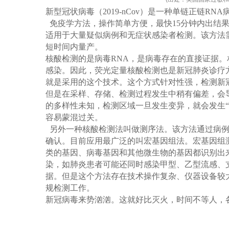
新型冠状病毒（
2019-nCov
）是一种单链正链
RNA
免疫学方法，操作简单方便，最快
15
分钟内出结
适用于大量疑似病例和无症状感染者检测。该方法
短时间内量产。
核酸检测的是病毒
RNA
，是病毒存在的直接证据。
感染。因此，荧光定量核酸检测也是新冠肺炎诊疗
就是采用的这个技术。这个方式针对性强，检测新
但是在采样、存储、检测过程发生中稍有偏差，会
的多样性未知，检测区域一旦发生变异，就会发生
“
容易蒙混过关。
另外一种核酸检测法叫做测序法。该方法通过病例
确认。目前应用最广泛的叫宏基因组法。宏基因组
类的基因、病毒基因和其他微生物的基因都识别出
染，如肺炎患者可能还同时感染甲型、乙型流感、
据。但是这个方法存在技术操作复杂、仪器设备较
规检测工作。
新冠病毒来势汹汹。这就好比灭火，时间不等人，