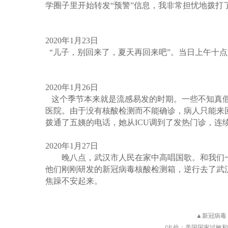
学圈子里开始转发
“
预警
”
信息，我非常担忧地拨打
2020
年
1
月
23
日
“
儿子，别回来了，夏天再回来吧
”
。当日上午十点
2020
年
1
月
26
日
这个季节本来就是流感易发的时期。一些不知真假
医院。由于没有核酸检测而不能确诊，病人只能来
拨通了五姨的电话，她从
ICU
调到了发热门诊，连
2020
年
1
月
27
日
晚八点，武汉市人民在家中高唱国歌。和我们
他们刚刚研发的新冠病毒核酸检测箱，逆行去了武
焦躁不安起来。
▲
新冠病毒
(
出处：美国国家过敏和