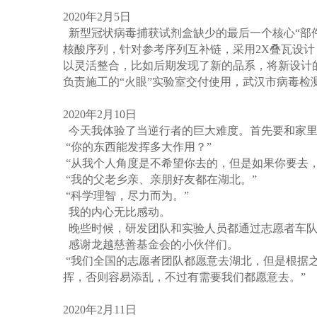
2020
年
2
月
5
日
新型冠状病毒捕获试剂盒缺少的最后一个核心
“
部
核酸序列，针对参考序列互补链，采用
2X
叠瓦设计
以灵活整合，比如后期发现了新的品系，将新设计
负责施工的
“
火眼
”
实验室交付使用，武汉市病毒检
2020
年
2
月
10
日
今天我体验了当逆行者的巨大难度。首先要和家
“
你的东西能发挥多大作用？
”
“
从我个人角度是不希望你去的，但是如果你要去
“
我的父老乡亲、亲朋好友都在湖北。
”
“
科学理智，尽力而为。
”
我的内心无比感动。
晚些时候，研发团队和实验人员都通过志愿者车队
感谢龙越慈善基金会的小伙伴们。
“
我们全国的志愿者团队都愿意去湖北，但是根据
挥，否则容易添乱，不过有需要我们都愿意去。
”
2020
年
2
月
11
日