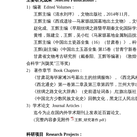
主要研究成果 Selected Publications：
1）编著 Edited Volumes：
王辉主编《清水刘坪》，文物出版社，2014年11月。
王辉主编《西戎遗珍—马家塬战国墓地出土文物》，文物出
赵化成、王辉主编《早期丝绸之路暨早期秦文化国际学术研
黄维，陈建立，王辉，吴小红《马家塬墓地金属制品技术
王辉主编《中国出土瓷器全集（16）（甘肃卷）》，科学
王辉(副主编)《中国出土玉器全集·第15卷（甘青宁新卷）
甘肃省文物考古研究所（
戴春阳、王辉等编著）
《敦煌
会科学“兴陇奖”三等奖)
2） 著作章节 Book Chapters：
《甘肃花海毕家滩26号墓出土的丝绸服饰》，《西北风格
《西北通史》第一卷第二章及第三章第四节，兰州大学出版
《丝绸之路文化大辞典》（史前遗址词条）,红旗出版社1
《中国北方少数民族文化史》回鹘文化，黑龙江人民出版社
3）学术论文 Journal Articles：
迄今为止在国内外学术期刊上发表近百篇论文。
（完整内容参见附件
）
王辉_研究著作.pdf
科研项目 Research Projects：