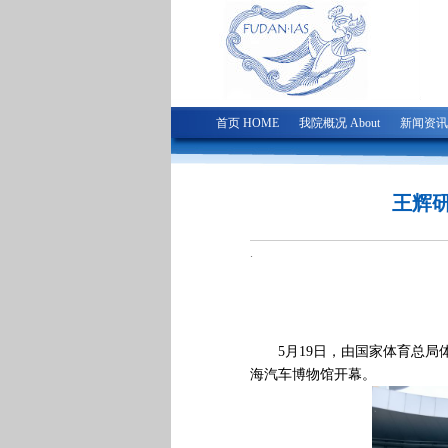
首页 HOME
我院概况 About
新闻资讯 I
王辉
.
5
月
19
日，由国家体育总局
海汽车博物馆开幕。